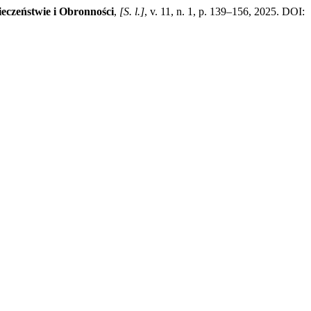
ieczeństwie i Obronności
,
[S. l.]
, v. 11, n. 1, p. 139–156, 2025. DOI: