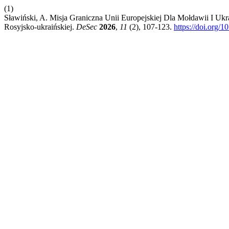
(1)
Sławiński, A. Misja Graniczna Unii Europejskiej Dla Mołdawii I
Rosyjsko-ukraińskiej.
DeSec
2026
,
11
(2), 107-123.
https://doi.org/