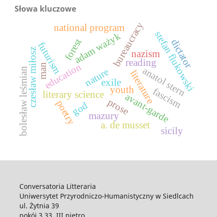
Słowa kluczowe
bureaucracy
national program
stefan flukowski
adam ważyk
forest
dictator
futurism
czesław miłosz
nazism
reading
education
man
anatol stern
bolesław leśmian
nature
literature
exile
youth
fascism
literary science
avant-garde
prose
poetry
god
mazury
a. de musset
sicily
Conversatoria Litteraria
Uniwersytet Przyrodniczo-Humanistyczny w Siedlcach
ul. Żytnia 39
pokój 3.33, III piętro