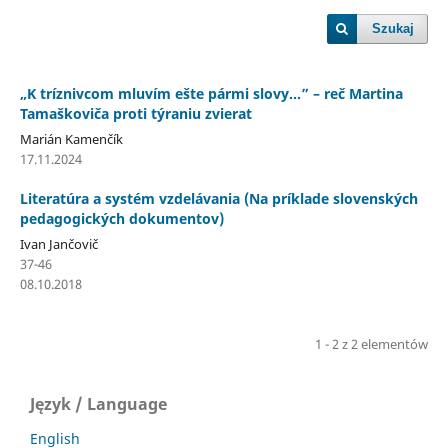
Szukaj
„K tríznivcom mluvím ešte pármi slovy...” – reč Martina
Tamaškoviča proti týraniu zvierat
Marián Kamenčík
17.11.2024
Literatúra a systém vzdelávania (Na príklade slovenských
pedagogických dokumentov)
Ivan Jančovič
37-46
08.10.2018
1 - 2 z 2 elementów
Język / Language
English