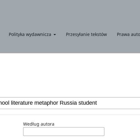
Polityka wydawnicza
Przesyłanie tekstów
Prawa auto
Według autora