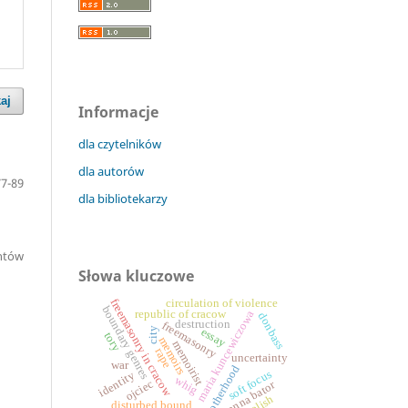
aj
Informacje
dla czytelników
dla autorów
77-89
dla bibliotekarzy
entów
Słowa kluczowe
freemasonry in cracow
circulation of violence
boundary genres
republic of cracow
maria kuncewiczowa
donbass
destruction
freemasonry
city
essay
tory
memoirs
memoirist
rape
uncertainty
war
motherhood
soft focus
identity
whig
ojciec
joanna bator
polish
disturbed bound