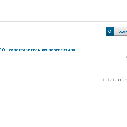
Szuk
О – сопоставительная перспектива
1 - 1 z 1 elem