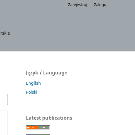
Zarejestruj
Zaloguj
rskie
Język / Language
English
Polski
Latest publications