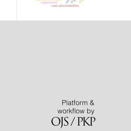
repression
case microstudies