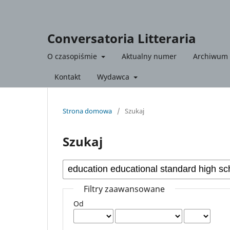
Conversatoria Litteraria
O czasopiśmie
Aktualny numer
Archiwum
Kontakt
Wydawca
Strona domowa
/
Szukaj
Szukaj
Filtry zaawansowane
Od