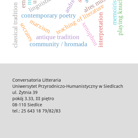
playing knucklebones
andré gide
altes museum
memoirist
classical tradition
teaching of literature
interpretation
contemporary poetry
marxism
xenophon
socrates
antique tradition
community / hromada
Conversatoria Litteraria
Uniwersytet Przyrodniczo-Humanistyczny w Siedlcach
ul. Żytnia 39
pokój 3.33, III piętro
08-110 Siedlce
tel.: 25 643 18 79/82/83