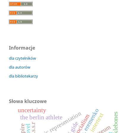
Informacje
dla czytelników
dla autorów
dla bibliotekarzy
Słowa kluczowe
uncertainty
a. eremenko
linguistic representation
intertext
socialism
the berlin athlete
u.s.s.r
novel
empire