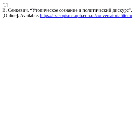
[1]
В. Сенкевич, “Утопическое сознание и политический дискурс”
[Online]. Available:
https://czasopisma.uph.edu.pl/conversatorialittera