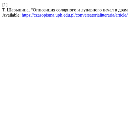
[1]
Т. Шарыпина, “Оппозиция солярного и лунарного начал в драма
Available:
https://czasopisma.uph.edu.pl/conversatorialitteraria/articl