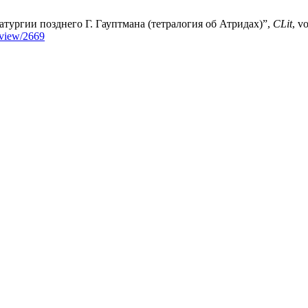
тургии позднего Г. Гауптмана (тетралогия об Атридах)”,
CLit
, v
e/view/2669