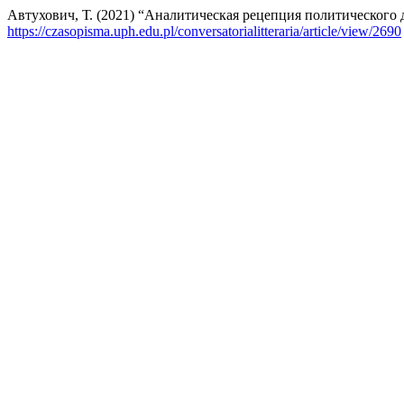
Автухович, Т. (2021) “Аналитическая рецепция политического
https://czasopisma.uph.edu.pl/conversatorialitteraria/article/view/2690