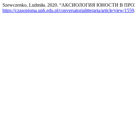
Szewczenko, Ludmiła. 2020. “АКСИОЛОГИЯ ЮНОСТИ 
https://czasopisma.uph.edu.pl/conversatorialitteraria/article/view/1559