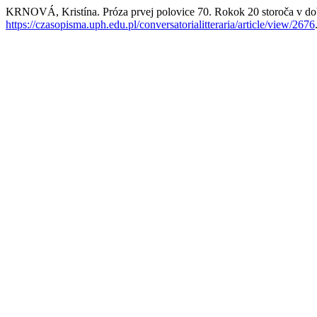
KRNOVÁ, Kristína. Próza prvej polovice 70. Rokok 20 storoča v dobo
https://czasopisma.uph.edu.pl/conversatorialitteraria/article/view/2676