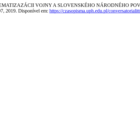
NEJ TEMATIZAZÁCII VOJNY A SLOVENSKÉHO NÁRODNÉHO 
–197, 2019. Disponível em:
https://czasopisma.uph.edu.pl/conversatorialitt