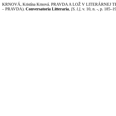
KRNOVÁ, Kristína Krnová. PRAVDA A LOŽ V LITERÁR
– PRAVDA).
Conversatoria Litteraria
,
[S. l.]
, v. 10, n. -, p. 185