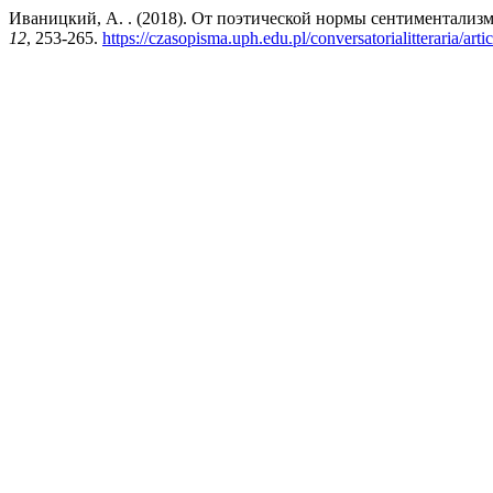
Иваницкий, А. . (2018). От поэтической нормы сентиментали
12
, 253-265.
https://czasopisma.uph.edu.pl/conversatorialitteraria/art