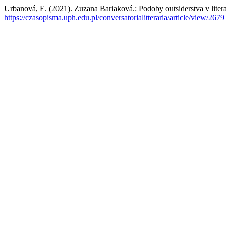
Urbanová, E. (2021). Zuzana Bariaková.: Podoby outsiderstva v litera
https://czasopisma.uph.edu.pl/conversatorialitteraria/article/view/2679