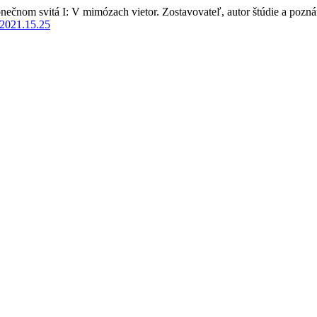
onečnom svitá I: V mimózach vietor. Zostavovateľ, autor štúdie a poz
t.2021.15.25