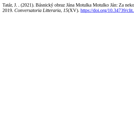
Tatár, J. . (2021). Básnický obraz Jána Motulka Motulko Ján: Za nek
2019.
Conversatoria Litteraria
,
15
(XV).
https://doi.org/10.34739/cli