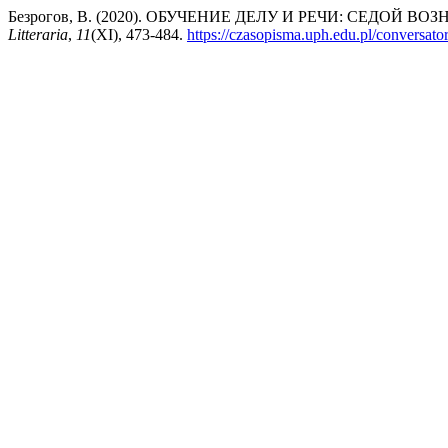
Безрогов, В. (2020). ОБУЧЕНИЕ ДЕЛУ И РЕЧИ: СЕДОЙ
Litteraria
,
11
(XI), 473-484.
https://czasopisma.uph.edu.pl/conversatori