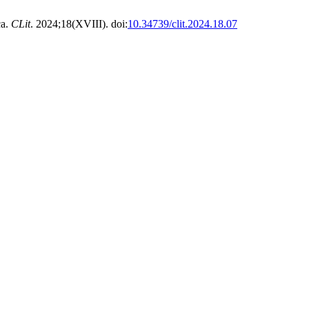
ca.
CLit
. 2024;18(XVIII). doi:
10.34739/clit.2024.18.07