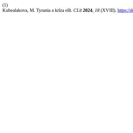
(1)
Kubealakova, M. Tyrania a kríza elít.
CLit
2024
,
18
(XVIII).
https://