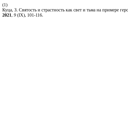
(1)
Куца, З. Святость и страстность как свет и тьма на примере г
2021
,
9
(IX), 101-116.