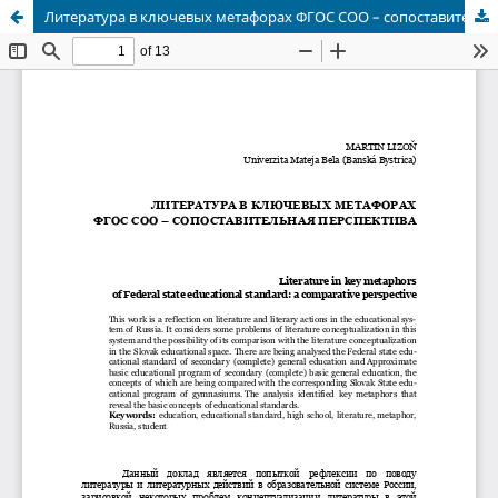
Литература в ключевых метафорах ФГОС СОО – сопоставительная перспектива