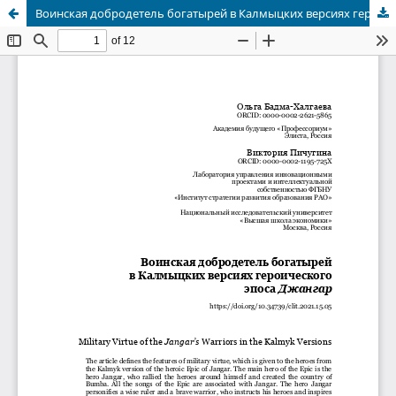
Воинская добродетель богатырей в Калмыцких версиях героического эпоса Джангар