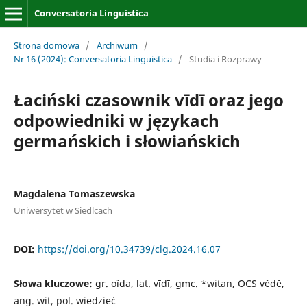
Conversatoria Linguistica
Strona domowa
/
Archiwum
/
Nr 16 (2024): Conversatoria Linguistica
/
Studia i Rozprawy
Łaciński czasownik vīdī oraz jego
odpowiedniki w językach
germańskich i słowiańskich
Magdalena Tomaszewska
Uniwersytet w Siedlcach
DOI:
https://doi.org/10.34739/clg.2024.16.07
Słowa kluczowe:
gr. oĩda, lat. vīdī, gmc. *witan, OCS vědě,
ang. wit, pol. wiedzieć