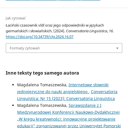
Jak cytować
Łaciński czasownik vīdī oraz jego odpowiedniki w językach
germańskich i słowiańskich. (2024).
Conversatoria Linguistica
,
16
.
https://doi.org/10.34739/clg.2024.16.07
Formaty cytowań
Inne teksty tego samego autora
Magdalena Tomaszewska,
Internetowe słowniki
jednojęzyczne do nauki angielskiego
,
Conversatoria
Linguistica: Nr 15 (2023): Conversatoria Linguistica
Magdalena Tomaszewska,
Sprawozdanie z I
Międzynarodowej Konferencji Naukowo-Dydaktycznej
„W kręgu kreatywności: innowacyjne projektowanie
edukacji” zorganizowanej przez Uniwersytet Pomorski