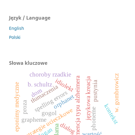
Język / Language
English
Polski
Słowa kluczowe
choroby rzadkie
w. gombrowicz
demencja typu alzheimera
językowa kreacja
idiolekt
pustynia
b. schultz
eponimy medyczne
tłumaczenia
dom
spelling errors
orphanet
proza
kontekst
strategie ucieczkowe
phoneme
gogol
grapheme
dialog
reklama
slogan
wartość