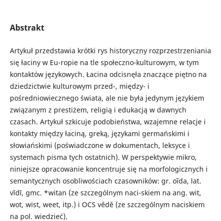
Abstrakt
Artykuł przedstawia krótki rys historyczny rozprzestrzeniania
się łaciny w Eu-ropie na tle społeczno-kulturowym, w tym
kontaktów językowych. Łacina odcisnęła znaczące piętno na
dziedzictwie kulturowym przed-, między- i
pośredniowiecznego świata, ale nie była jedynym językiem
związanym z prestiżem, religią i edukacją w dawnych
czasach. Artykuł szkicuje podobieństwa, wzajemne relacje i
kontakty między łaciną, greką, językami germańskimi i
słowiańskimi (poświadczone w dokumentach, leksyce i
systemach pisma tych ostatnich). W perspektywie mikro,
niniejsze opracowanie koncentruje się na morfologicznych i
semantycznych osobliwościach czasowników: gr. oĩda, lat.
vīdī, gmc. *witan (ze szczególnym naci-skiem na ang. wit,
wot, wist, weet, itp.) i OCS vědě (ze szczególnym naciskiem
na pol. wiedzieć).