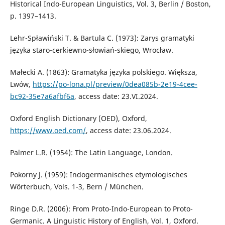
Historical Indo-European Linguistics, Vol. 3, Berlin / Boston,
p. 1397–1413.
Lehr-Spławiński T. & Bartula C. (1973): Zarys gramatyki
języka staro-cerkiewno-słowiań-skiego, Wrocław.
Małecki A. (1863): Gramatyka języka polskiego. Większa,
Lwów,
https://po-lona.pl/preview/0dea085b-2e19-4cee-
bc92-35e7a6afbf6a
, access date: 23.VI.2024.
Oxford English Dictionary (OED), Oxford,
https://www.oed.com/
, access date: 23.06.2024.
Palmer L.R. (1954): The Latin Language, London.
Pokorny J. (1959): Indogermanisches etymologisches
Wörterbuch, Vols. 1-3, Bern / München.
Ringe D.R. (2006): From Proto-Indo-European to Proto-
Germanic. A Linguistic History of English, Vol. 1, Oxford.