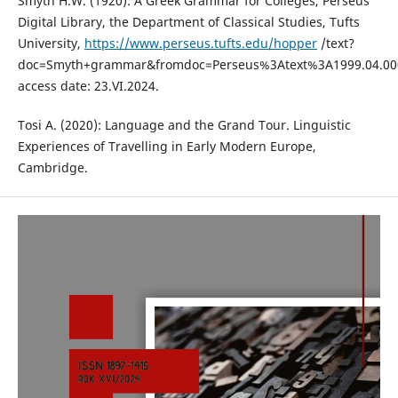
Smyth H.W. (1920): A Greek Grammar for Colleges, Perseus
Digital Library, the Department of Classical Studies, Tufts
University,
https://www.perseus.tufts.edu/hopper
/text?
doc=Smyth+grammar&fromdoc=Perseus%3Atext%3A1999.04.00
access date: 23.VI.2024.
Tosi A. (2020): Language and the Grand Tour. Linguistic
Experiences of Travelling in Early Modern Europe,
Cambridge.