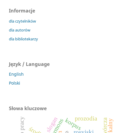
Informacje
dla czytelników
dla autorów
dla bibliotekarzy
Język / Language
English
Polski
Słowa kluczowe
prozodia
slogan
prawo pracy
korpus
sermons
rosyjski