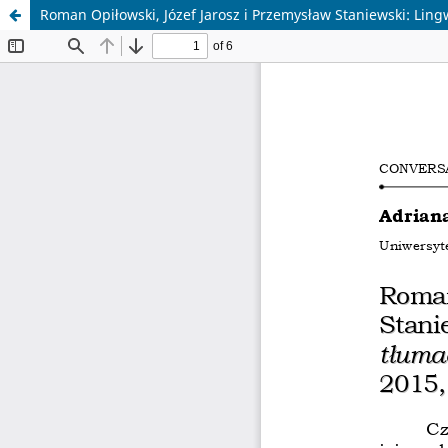
Roman Opiłowski, Józef Jarosz i Przemysław Staniewski: Lin