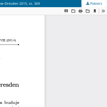
aw–Dresden 2015, ss. 369
Pobierz