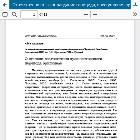
Ответственность за оправдание геноцида, преступления против человечества, преступления против мира и военного преступления в уголовном законе Латвийской Республики